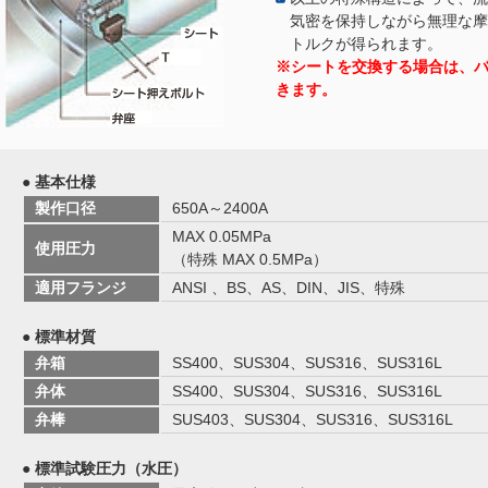
気密を保持しながら無理な摩
トルクが得られます。
※シートを交換する場合は、
きます。
● 基本仕様
製作口径
650A～2400A
MAX 0.05MPa
使用圧力
（特殊 MAX 0.5MPa）
適用フランジ
ANSI 、BS、AS、DIN、JIS、特殊
● 標準材質
弁箱
SS400、SUS304、SUS316、SUS316L
弁体
SS400、SUS304、SUS316、SUS316L
弁棒
SUS403、SUS304、SUS316、SUS316L
● 標準試験圧力（水圧）