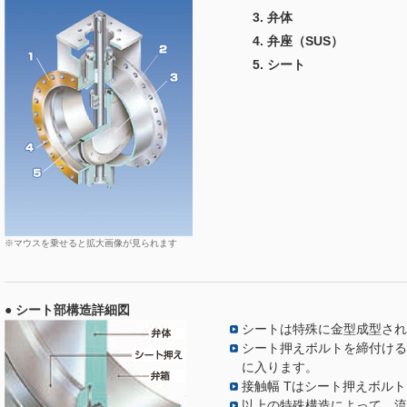
弁体
弁座（SUS）
シート
※マウスを乗せると拡大画像が見られます
● シート部構造詳細図
シートは特殊に金型成型され
シート押えボルトを締付ける
に入ります。
接触幅 Tはシート押えボル
以上の特殊構造によって、流