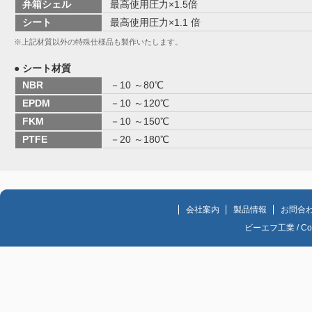
弁箱シェル
最高使用圧力×1.5倍
シート
最高使用圧力×1.1 倍
※上記材質以外の特殊仕様品も製作いたします。
● シート材質
NBR
－10 ～80℃
EPDM
－10 ～120℃
FKM
－10 ～150℃
PTFE
－20 ～180℃
会社案内
製品情報
お問合
ビーエフ工業 / Copyri