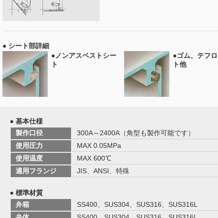
● シート部詳細
●ノンアスベストシー
●ゴム、テフ
ト
ト他
● 基本仕様
製作口径
300A～2400A（角型も製作可能です）
使用圧力
MAX 0.05MPa
使用温度
MAX 600℃
適用フランジ
JIS、ANSI、特殊
● 標準材質
弁箱
SS400、SUS304、SUS316、SUS316L
弁体
SS400、SUS304、SUS316、SUS316L