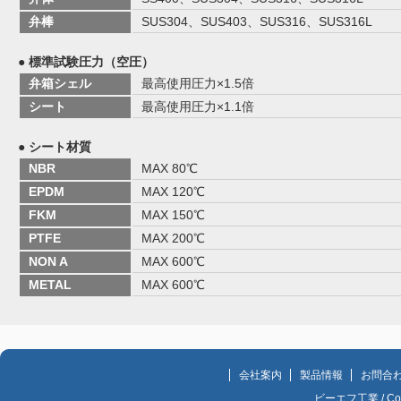
弁棒
SUS304、SUS403、SUS316、SUS316L
● 標準試験圧力（空圧）
弁箱シェル
最高使用圧力×1.5倍
シート
最高使用圧力×1.1倍
● シート材質
NBR
MAX 80℃
EPDM
MAX 120℃
FKM
MAX 150℃
PTFE
MAX 200℃
NON A
MAX 600℃
METAL
MAX 600℃
会社案内
製品情報
お問合
ビーエフ工業 / Copyri